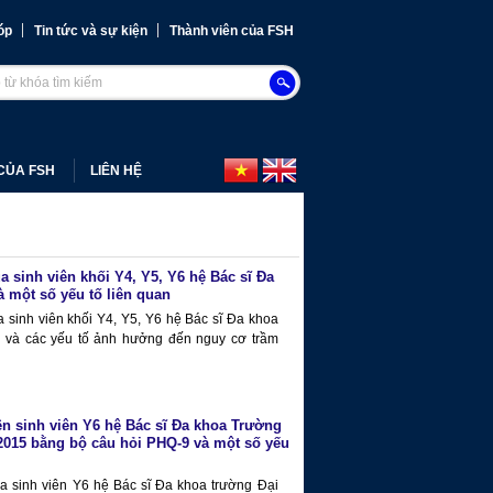
óp
Tin tức và sự kiện
Thành viên của FSH
CỦA FSH
LIÊN HỆ
a sinh viên khối Y4, Y5, Y6 hệ Bác sĩ Đa
 một số yếu tố liên quan
a sinh viên khối Y4, Y5, Y6 hệ Bác sĩ Đa khoa
 và các yếu tố ảnh hưởng đến nguy cơ trầm
ên sinh viên Y6 hệ Bác sĩ Đa khoa Trường
2015 bằng bộ câu hỏi PHQ-9 và một số yếu
ủa sinh viên Y6 hệ Bác sĩ Đa khoa trường Đại