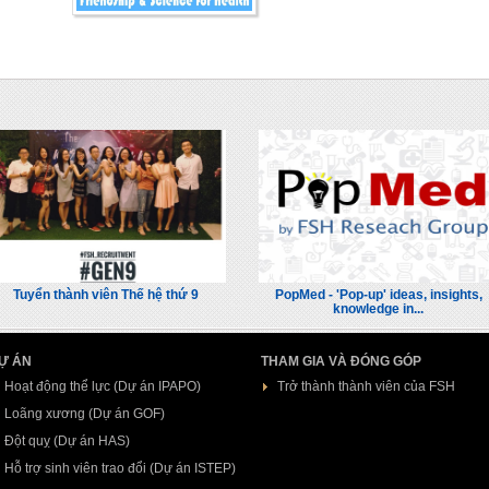
Tuyển thành viên Thế hệ thứ 9
PopMed - 'Pop-up' ideas, insights,
knowledge in...
Ự ÁN
THAM GIA VÀ ĐÓNG GÓP
Hoạt động thể lực (Dự án IPAPO)
Trở thành thành viên của FSH
Loãng xương (Dự án GOF)
Đột quỵ (Dự án HAS)
Hỗ trợ sinh viên trao đổi (Dự án ISTEP)