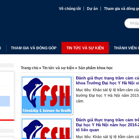
Về chúng tôi
Dự án
Tham gia và đóng g
N
THAM GIA VÀ ĐÓNG GÓP
TIN TỨC VÀ SỰ KIỆN
THÀNH VIÊN 
Trang chủ
»
Tin tức và sự kiện
»
Sản phẩm khoa học
Đánh giá thực trạng trầm cảm củ
khoa Trường Đại học Y Hà Nội và
Mục tiêu: Khảo sát tỷ lệ trầm cảm củ
trường Đại học Y Hà Nội năm 2015
cảm.
Đánh giá thực trạng trầm cảm tr
Đại học Y Hà Nội năm học 2014-
tố liên quan
Mục tiêu: Khảo sát tỷ lệ trầm cảm c