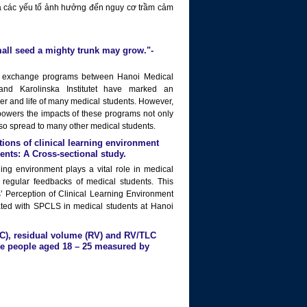
 các yếu tố ảnh hưởng đến nguy cơ trầm cảm
ll seed a mighty trunk may grow."-
he exchange programs between Hanoi Medical
, and Karolinska Institutet have marked an
reer and life of many medical students. However,
owers the impacts of these programs not only
 also spread to many other medical students.
tions of clinical learning environment
nts: A Cross-sectional study.
ing environment plays a vital role in medical
regular feedbacks of medical students. This
’ Perception of Clinical Learning Environment
ated with SPCLS in medical students at Hanoi
C), residual volume (RV) and RV/TLC
se people aged 18 – 25 measured by