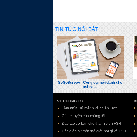
TIN TỨC NỔI BẬT
SoGoSurvey - Công cụ mới dành cho
nghiên...
VỀ CHÚNG TÔI
D
Tầm nhìn, sứ mệnh và chiến lược
Câu chuyện của chúng tôi
Đào tạo cơ bản cho thành viên FSH
Các giáo sư trên thế giới nói gì về FSH