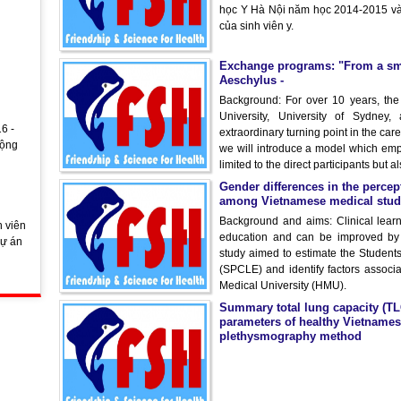
học Y Hà Nội năm học 2014-2015 và
của sinh viên y.
Exchange programs: "From a sma
Aeschylus -
Background: For over 10 years, t
University, University of Sydney
6 -
extraordinary turning point in the ca
động
we will introduce a model which emp
limited to the direct participants but
Gender differences in the percep
among Vietnamese medical stude
Background and aims: Clinical learn
 viên
education and can be improved by 
dự án
study aimed to estimate the Students
(SPCLE) and identify factors associ
Medical University (HMU).
Summary total lung capacity (TL
parameters of healthy Vietname
plethysmography method