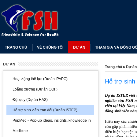
TRANG CHỦ
VỀ CHÚNG TÔI
DỰ ÁN
THAM GIA VÀ ĐÓNG G
DỰ ÁN
Trang chủ
»
Dự án
Hoạt động thể lực (Dự án IPAPO)
Hỗ trợ sinh
Loãng xương (Dự án GOF)
Dự án ISTEP, viết
Đột quỵ (Dự án HAS)
nghiên cứu FSH nă
viên tại Việt Nam,
Hỗ trợ sinh viên trao đổi (Dự án ISTEP)
đồng sinh viên năn
PopMed - Pop-up ideas, insights, knowledge in
Hiện nay các chươn
còn gặp phải nhiều
Medicine
điều hiện học tập, 
về ăn uống, đi lại