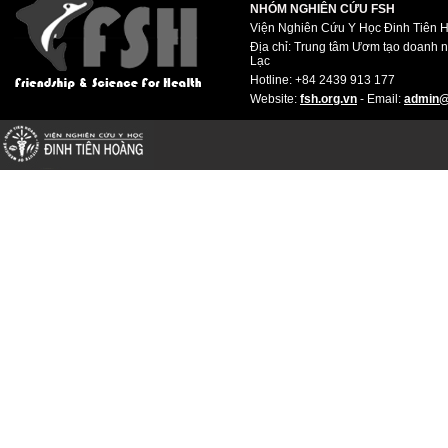
NHÓM NGHIÊN CỨU FSH
Viện Nghiên Cứu Y Học Đinh Tiên 
Địa chỉ: Trung tâm Ươm tạo doanh 
Lạc
Hotline: +84 2439 913 177
Website:
fsh.org.vn
- Email:
admin@