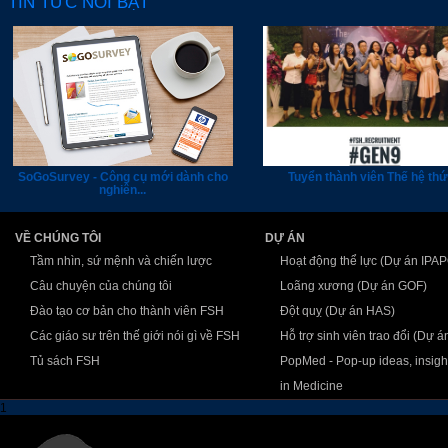
TIN TỨC NỔI BẬT
SoGoSurvey - Công cụ mới dành cho
Tuyển thành viên Thế hệ thứ
nghiên...
VỀ CHÚNG TÔI
DỰ ÁN
Tầm nhìn, sứ mệnh và chiến lược
Hoạt động thể lực (Dự án IPA
Câu chuyện của chúng tôi
Loãng xương (Dự án GOF)
Đào tạo cơ bản cho thành viên FSH
Đột quỵ (Dự án HAS)
Các giáo sư trên thế giới nói gì về FSH
Hỗ trợ sinh viên trao đổi (Dự 
Tủ sách FSH
PopMed - Pop-up ideas, insigh
in Medicine
1