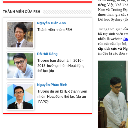
tiếng Việt, khó kh
Nam và Trường Đại 
THÀNH VIÊN CỦA FSH
được tham gia các c
Đại học Sydney (Ú
Nguyễn Tuấn Anh
Trong thời gian đầ
Thành viên nhóm FSH
hỗ trợ sinh viên t
nhấn là website
is
của các câu lạc bộ
tập tích cực và N
án đều là các đơn v
Đỗ Hải Đăng
Trưởng ban điều hành 2016 -
2018, trưởng nhóm Hoạt động
thể lực (dự...
Nguyễn Phúc Bình
Trưởng dự án ISTEP, thành viên
nhóm Hoạt động thể lực (dự án
IPAPO)