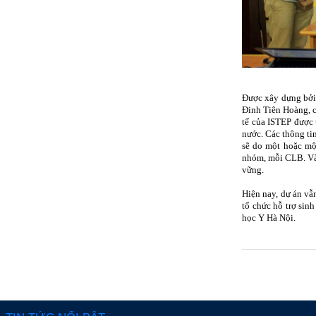
Được xây dựng bởi 
Đinh Tiên Hoàng, c
tế của ISTEP được 
nước. Các thông ti
sẽ do một hoặc mộ
nhóm, mỗi CLB. Và 
vững.
Hiện nay, dự án vẫ
tổ chức hỗ trợ sin
học Y Hà Nội.