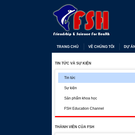
TRANG CHỦ
VỀ CHÚNG TÔI
DỰ Á
TIN TỨC VÀ SỰ KIỆN
Tin tức
Sự kiện
Sản phẩm khoa học
FSH Education Channel
THÀNH VIÊN CỦA FSH