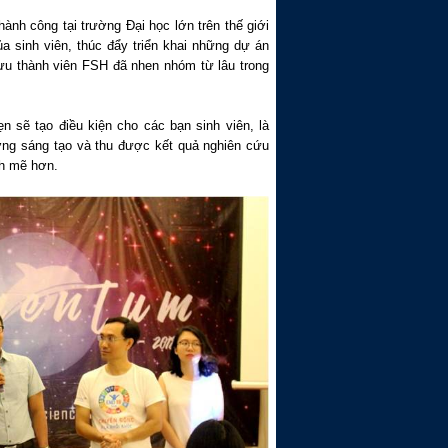
ành công tại trường Đại học lớn trên thế giới
a sinh viên, thúc đẩy triển khai những dự án
ựu thành viên FSH đã nhen nhóm từ lâu trong
 sẽ tạo điều kiện cho các bạn sinh viên, là
ưởng sáng tạo và thu được kết quả nghiên cứu
h mẽ hơn.