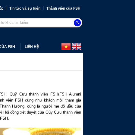
óp
Tin tức và sự kiện
Thành viên của FSH
CỦA FSH
LIÊN HỆ
FSH, Quỹ Cựu thành viên FSH(FSH Alumni
hành viên FSH cũng như khách mời tham gia
hị Thanh Hương, cũng là người mẹ đỡ đầu của
i Hội đồng xét duyệt của Qũy Cựu thành viên
 FSH.