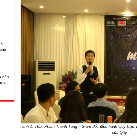
6 -
động
 viên
dự án
Hình 1. ThS. Phạm Thanh Tùng – Giám đốc điều hành Quỹ Cựu Th
của Qũy.