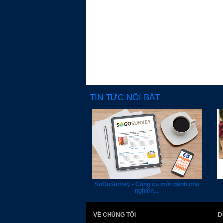
TIN TỨC NỔI BẬT
SoGoSurvey - Công cụ mới dành cho
nghiên...
VỀ CHÚNG TÔI
D