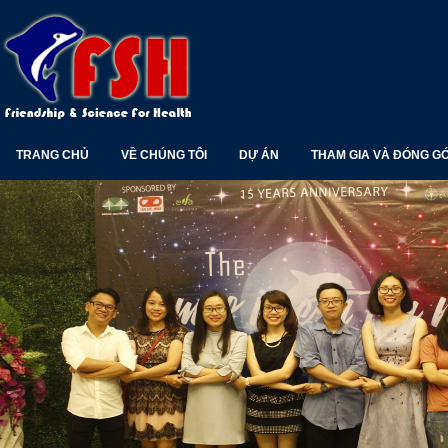
TRANG CHỦ
VỀ CHÚNG TÔI
DỰ ÁN
THAM GIA VÀ ĐÓNG G