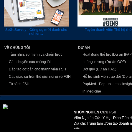
SoGoSurvey - Công cụ mới dành cho
Tuyển thành viên Thế hệ thứ
nghiên...
VỀ CHÚNG TÔI
DỰ ÁN
Tầm nhìn, sứ mệnh và chiến lược
Hoạt động thể lực (Dự án IPA
Câu chuyện của chúng tôi
Loãng xương (Dự án GOF)
Đào tạo cơ bản cho thành viên FSH
Đột quỵ (Dự án HAS)
Các giáo sư trên thế giới nói gì về FSH
Hỗ trợ sinh viên trao đổi (Dự 
Tủ sách FSH
PopMed - Pop-up ideas, insigh
in Medicine
1
NHÓM NGHIÊN CỨU FSH
Viện Nghiên Cứu Y Học Đinh Tiên 
Địa chỉ: Trung tâm Ươm tạo doanh 
Lạc